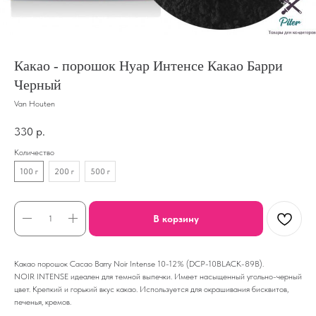
Какао - порошок Нуар Интенсе Какао Барри
Черный
Van Houten
330
р.
Количество
100 г
200 г
500 г
В корзину
Какао порошок Cacao Barry Noir Intense 10-12% (DCP-10BLACK-89B).
NOIR INTENSE идеален для темной выпечки. Имеет насыщенный угольно-черный
цвет. Крепкий и горький вкус какао. Используется для окрашивания бисквитов,
печенья, кремов.