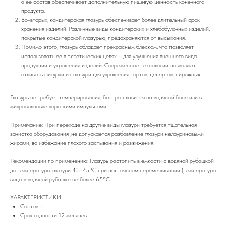
а ее состав обеспечивает дополнительную пищевую ценность конечного
продукта.
Во-вторых, кондитерская глазурь обеспечивает более длительный срок
хранения изделий. Различные виды кондитерских и хлебобулочных изделий,
покрытые кондитерской глазурью, предохраняются от высыхания.
Помимо этого, глазурь обладает прекрасным блеском, что позволяет
использовать ее в эстетических целях – для улучшения внешнего вида
продукции и украшения изделий. Современные технологии позволяют
отливать фигурки из глазури для украшения тортов, десертов, пирожных.
Глазурь не требует темперирования, быстро плавится на водяной бане или в
микроволновке короткими импульсами.
Примечание: При переходе на другие виды глазури требуется тщательная
зачистка оборудования ,не допускается разбавление глазури нелауриновыми
жирами, во избежание плохого застывания и разжижения.
Рекомендации по применению: Глазурь растопить в емкости с водяной рубашкой
до температуры глазури 40- 45°С при постоянном перемешивании (температура
воды в водяной рубашке не более 65°С.
ХАРАКТЕРИСТИКИ
Состав
: -
Срок годности 12 месяцев