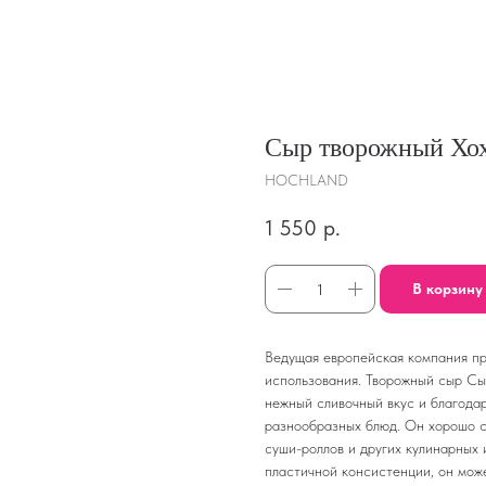
Сыр творожный Хохл
HOCHLAND
1 550
р.
В корзину
Ведущая европейская компания пр
использования. Творожный сыр Сы
нежный сливочный вкус и благода
разнообразных блюд. Он хорошо со
суши-роллов и других кулинарных
пластичной консистенции, он мож