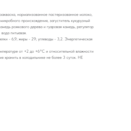
я закваска, нормализованное пастеризованное молоко,
икробного происхождения, загуститель кукурузный
камедь рожкового дерева и гуаровая камедь, регулятор
 вода питьевая.
лки - 6,9; жиры - 29; углеводы - 3,2. Энергетическая
емпературе от +2 до +6°С и относительной влажности
я хранить в холодильнике не более 3 суток. НЕ