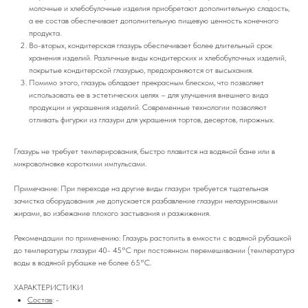
молочные и хлебобулочные изделия приобретают дополнительную сладость,
а ее состав обеспечивает дополнительную пищевую ценность конечного
продукта.
Во-вторых, кондитерская глазурь обеспечивает более длительный срок
хранения изделий. Различные виды кондитерских и хлебобулочных изделий,
покрытые кондитерской глазурью, предохраняются от высыхания.
Помимо этого, глазурь обладает прекрасным блеском, что позволяет
использовать ее в эстетических целях – для улучшения внешнего вида
продукции и украшения изделий. Современные технологии позволяют
отливать фигурки из глазури для украшения тортов, десертов, пирожных.
Глазурь не требует темперирования, быстро плавится на водяной бане или в
микроволновке короткими импульсами.
Примечание: При переходе на другие виды глазури требуется тщательная
зачистка оборудования ,не допускается разбавление глазури нелауриновыми
жирами, во избежание плохого застывания и разжижения.
Рекомендации по применению: Глазурь растопить в емкости с водяной рубашкой
до температуры глазури 40- 45°С при постоянном перемешивании (температура
воды в водяной рубашке не более 65°С.
ХАРАКТЕРИСТИКИ
Состав
: -