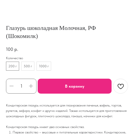
Глазурь шоколадная Молочная, РФ
(Шокомилк)
100
р.
Количество
200 г
500 г
1000 г
В корзину
Кондитерская глазурь используется для глазирования печенья, вафель, тортов,
рулетов, зефира, конфет и других изделий. Также используется для приготовления
шоколадных фигурок, плиточного шоколада, ганаша, начинки для конфет.
Кондитерская глазурь имеет два основных свойства.
Первое свойство – вкусовые и питательные характеристики. Кондитерские,