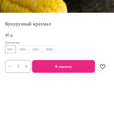
Кукурузный крахмал
40
р.
Количество
100 г
200 г
500 г
1000 г
В корзину