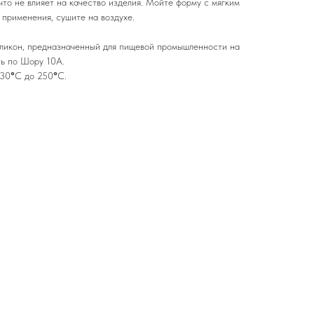
что не влияет на качество изделия. Мойте форму с мягким
применения, сушите на воздухе.
ликон, предназначенный для пищевой промышленности на
ть по Шору 10А.
-30
°
С до 250
°
С.