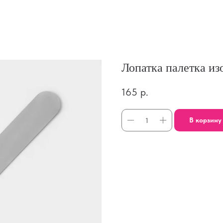
Лопатка палетка изо
165
р.
В корзину