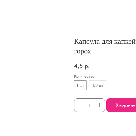
Капсула для капке
горох
4,5
р.
Количество
1 шт
100 шт
В корзину