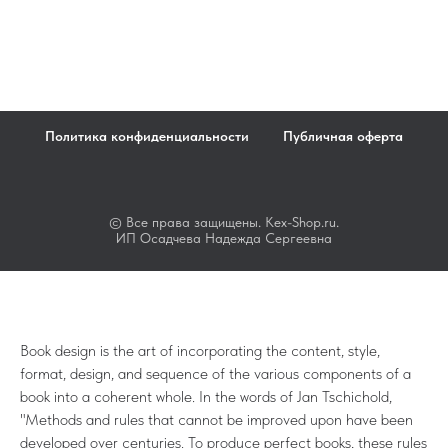
Политика конфиденциальности
Публичная оферта
© Все права защищены. Kex-Shop.ru.
ИП Осадчева Надежда Сергеевна
Book design is the art of incorporating the content, style,
format, design, and sequence of the various components of a
book into a coherent whole. In the words of Jan Tschichold,
"Methods and rules that cannot be improved upon have been
developed over centuries. To produce perfect books, these rules